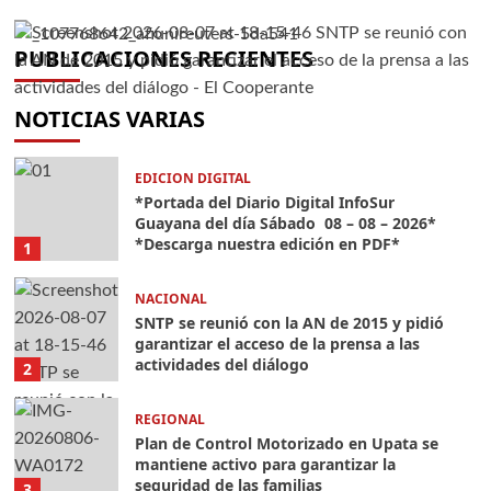
del día Sábado 08 – 08 – 2026* *Descarga
garantizar el acceso de la prensa a las
mantiene activo para garantizar la
irregulares a jubilados y activos en las
OVP denuncia dos nuevas presuntas
nuestra edición en PDF*
actividades del diálogo
seguridad de las familias
empresas básicas de Guayana
muertes de reclusos en El Marite
PUBLICACIONES RECIENTES
INFOSUR
INFOSUR
INFOSUR
INFOSUR
INFOSUR
07/08/2026
07/08/2026
07/08/2026
07/08/2026
07/08/2026
0
0
0
0
0
NOTICIAS VARIAS
EDICION DIGITAL
*Portada del Diario Digital InfoSur
Guayana del día Sábado 08 – 08 – 2026*
*Descarga nuestra edición en PDF*
1
NACIONAL
SNTP se reunió con la AN de 2015 y pidió
garantizar el acceso de la prensa a las
actividades del diálogo
2
REGIONAL
Plan de Control Motorizado en Upata se
mantiene activo para garantizar la
seguridad de las familias
3