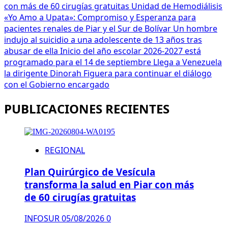
con más de 60 cirugías gratuitas
Unidad de Hemodiálisis
«Yo Amo a Upata»: Compromiso y Esperanza para
pacientes renales de Piar y el Sur de Bolívar
Un hombre
indujo al suicidio a una adolescente de 13 años tras
abusar de ella
Inicio del año escolar 2026-2027 está
programado para el 14 de septiembre
Llega a Venezuela
la dirigente Dinorah Figuera para continuar el diálogo
con el Gobierno encargado
PUBLICACIONES RECIENTES
REGIONAL
Plan Quirúrgico de Vesícula
transforma la salud en Piar con más
de 60 cirugías gratuitas
INFOSUR
05/08/2026
0