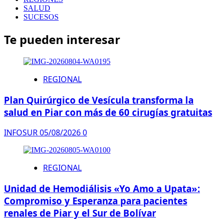
SALUD
SUCESOS
Te pueden interesar
REGIONAL
Plan Quirúrgico de Vesícula transforma la
salud en Piar con más de 60 cirugías gratuitas
INFOSUR
05/08/2026
0
REGIONAL
Unidad de Hemodiálisis «Yo Amo a Upata»:
Compromiso y Esperanza para pacientes
renales de Piar y el Sur de Bolívar