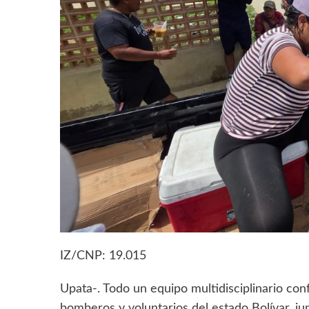
IZ/CNP: 19.015
Upata-. Todo un equipo multidisciplinario c
bomberos y voluntarios del estado Bolívar, jun