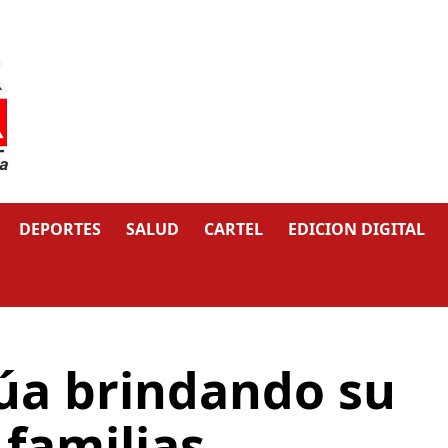
DEPORTES
SALUD
CARTEL
EDICION DIGITAL
núa brindando su
familias