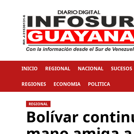
INICIO
REGIONAL
NACIONAL
SUCESOS
REGIONES
ECONOMIA
POLITICA
REGIONAL
Bolívar conti
mano amiga a 