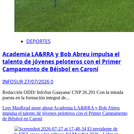
DEPORTES
Academia LA&RRA y Bob Abreu impulsa el
talento de jóvenes peloteros con el Primer
Campamento de Béisbol en Caroní
INFOSUR
27/07/2026
0
Redacción ODD/ InfoSur Guayana/ CNP 26.291 Con la mirada
puesta en la formación integral de...
Leer Mas
Read more about Academia LA&RRA y Bob Abreu
impulsa el talento de jóvenes peloteros con el Primer Campamento
de Béisbol en Caroní