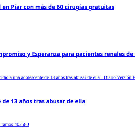
 en Piar con más de 60 cirugías gratuitas
romiso y Esperanza para pacientes renales de Pi
 de 13 años tras abusar de ella