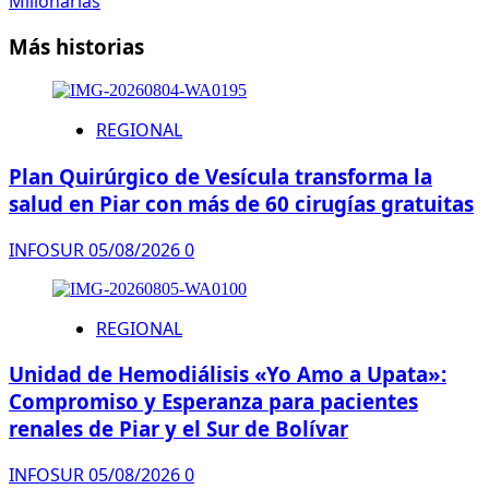
Millonarias
Más historias
REGIONAL
Plan Quirúrgico de Vesícula transforma la
salud en Piar con más de 60 cirugías gratuitas
INFOSUR
05/08/2026
0
REGIONAL
Unidad de Hemodiálisis «Yo Amo a Upata»:
Compromiso y Esperanza para pacientes
renales de Piar y el Sur de Bolívar
INFOSUR
05/08/2026
0