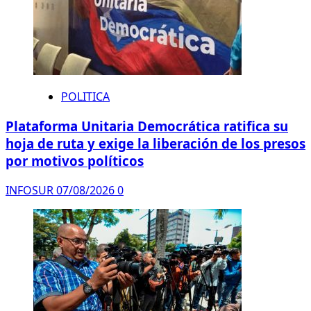
POLITICA
Plataforma Unitaria Democrática ratifica su
hoja de ruta y exige la liberación de los presos
por motivos políticos
INFOSUR
07/08/2026
0