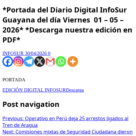
*Portada del Diario Digital InfoSur
Guayana del día Viernes 01 – 05 –
2026* *Descarga nuestra edición en
PDF*
INFOSUR
30/04/2026
0
PORTADA
EDICIÓN DIGITAL INFOSUR
Descarga
Post navigation
Previous:
Operativo en Perú deja 25 arrestos ligados al
Tren de Aragua
Next:
Comisiones mixtas de Seguridad Ciudadana dieron