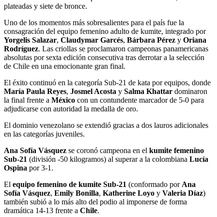
plateadas y siete de bronce.
Uno de los momentos más sobresalientes para el país fue la
consagración del equipo femenino adulto de kumite, integrado por
Yorgelis Salazar
,
Claudymar
Garcés
,
Bárbara Pérez
y
Oriana
Rodríguez
. Las criollas se proclamaron campeonas panamericanas
absolutas por sexta edición consecutiva tras derrotar a la selección
de Chile en una emocionante gran final.
El éxito continuó en la categoría Sub-21 de kata por equipos, donde
María Paula Reyes
,
Josmel Acosta
y
Salma Khattar
dominaron
la final frente a
México
con un contundente marcador de 5-0 para
adjudicarse con autoridad la medalla de oro.
El dominio venezolano se extendió gracias a dos lauros adicionales
en las categorías juveniles.
Ana Sofía Vásquez
se coronó campeona en el
kumite femenino
Sub-21
(división -50 kilogramos) al superar a la colombiana
Lucía
Ospina
por 3-1.
El
equipo femenino de kumite Sub-21
(conformado por
Ana
Sofía Vásquez
,
Emily Bonilla
,
Katherine Loyo
y
Valeria Díaz
)
también subió a lo más alto del podio al imponerse de forma
dramática 14-13 frente a
Chile
.