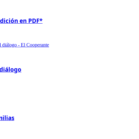
edición en PDF*
 diálogo
ilias