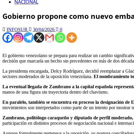
NACIONAL
Gobierno propone como nuevo emba
INFOSUR
30/04/2026
0
El gobierno venezolano se prepara para realizar un cambio significat
decisión que marcaría un hecho sin precedentes en más de dos décadas 
La presidenta encargada, Delcy Rodríguez, decidió reemplazar a Glady
sectores moderados de la oposición venezolana.
El nombramiento tod
La eventual llegada de Zambrano a la capital española represent
manos de una figura sin trayectoria dentro del chavismo.
En paralelo, también se encuentra en proceso la designación d
movimientos son interpretados como parte de un intento por mostrar ma
Zambrano, politólogo caraqueño y diputado de perfil moderado, ha
participación en distintos procesos de negociación nacional e internac
Aunque formalmente pertenece a la oposición, su postura conciliadora 