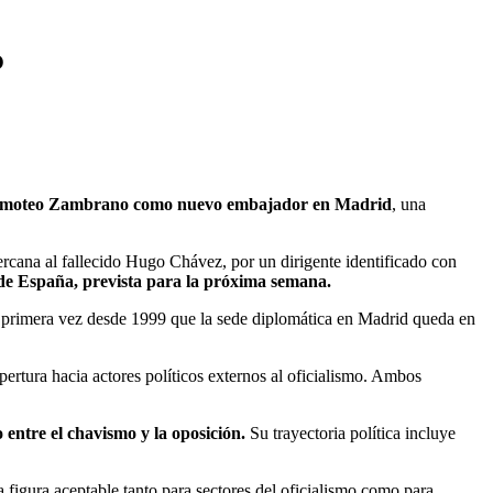
o
moteo Zambrano como nuevo embajador en Madrid
, una
rcana al fallecido Hugo Chávez, por un dirigente identificado con
de España, prevista para la próxima semana.
la primera vez desde 1999 que la sede diplomática en Madrid queda en
apertura hacia actores políticos externos al oficialismo. Ambos
entre el chavismo y la oposición.
Su trayectoria política incluye
 figura aceptable tanto para sectores del oficialismo como para