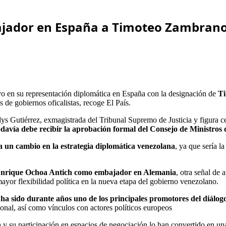
jador en España a Timoteo Zambran
ivo en su representación diplomática en España con la designación de
Ti
de gobiernos oficalistas, recoge El País.
s Gutiérrez, exmagistrada del Tribunal Supremo de Justicia y figura ce
avía debe recibir la aprobación formal del Consejo de Ministros 
a un cambio en la estrategia diplomática venezolana
, ya que sería 
e Enrique Ochoa Antich como embajador en Alemania
, otra señal de 
yor flexibilidad política en la nueva etapa del gobierno venezolano.
 sido durante años uno de los principales promotores del diálogo 
ional, así como vínculos con actores políticos europeos
y su participación en espacios de negociación lo han convertido en una