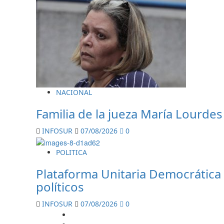
NACIONAL
Familia de la jueza María Lourdes
INFOSUR
07/08/2026
0
POLITICA
Plataforma Unitaria Democrática r
políticos
INFOSUR
07/08/2026
0