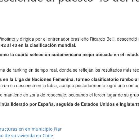
otinto y dirigida por el entrenador brasileño Ricardo Belli, descendió 
42 al 43 en la clasificación mundial.
como la cuarta selección sudamericana mejor ubicada en el listad
ema de ranking en tiempo real, donde se reflejan los resultados más re
 en la Liga de Naciones Femenina, torneo clasificatorio rumbo al
n en su descenso en la tabla, aunque posteriormente logró una contunde
 se mantiene en zona de repechaje, ocupando el tercer lugar de su gru
tinúa liderado por España, seguida de Estados Unidos e Inglaterr
structuras en en municipio Piar
o de su vivienda en Chile