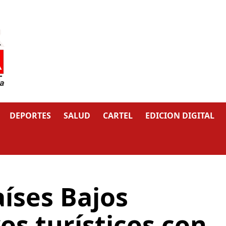
DEPORTES
SALUD
CARTEL
EDICION DIGITAL
íses Bajos
os turísticos con