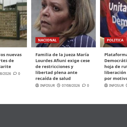
NACIONAL
POLITICA
dos nuevas
Familia de la jueza María
Plataforma
tes de
Lourdes Afiuni exige cese
Democrátic
Marite
de restricciones y
hoja de ru
libertad plena ante
liberación
08/2026
0
recaída de salud
por motivo
INFOSUR
07/08/2026
0
INFOSUR