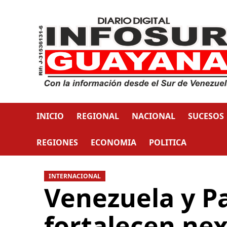
INICIO
REGIONAL
NACIONAL
SUCESOS
REGIONES
ECONOMIA
POLITICA
INTERNACIONAL
Venezuela y Pa
fortalecen nex