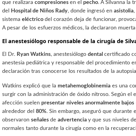
que realizara
compresiones
en el
pecho
. A Silvanna la
del
Hospital de Niños Rady
, donde ingresó en
asistolia
,
sistema
eléctrico
del corazón deja de funcionar, provo
A pesar de los esfuerzos médicos, la declararon muerta
El anestesiólogo responsable de la cirugía de Sil
El Dr.
Ryan Watkins
, anestesiólogo
dental
certificado 
anestesia pediátrica y responsable del procedimiento 
declaración tras conocerse los resultados de la autopsia
Watkins explicó que la
metahemoglobinemia
es una co
surgir con la administración de óxido nitroso. Según el e
afección suelen
presentar
niveles anormalmente bajos
alrededor del
80%
. Sin embargo, aseguró que durante e
observaron
señales
de
advertencia
y que sus niveles d
normales tanto durante la cirugía como en la recuperac