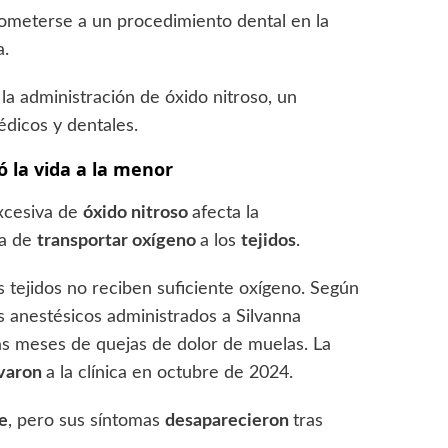
someterse a un procedimiento dental en la
a.
a administración de óxido nitroso, un
dicos y dentales.
 la vida a la menor
xcesiva de
óxido nitroso
afecta la
a de
transportar oxígeno
a los
tejidos
.
os tejidos no reciben suficiente oxígeno. Según
os anestésicos administrados a Silvanna
ras meses de quejas de dolor de muelas. La
evaron
a la clínica en octubre de 2024.
e
, pero sus síntomas
desaparecieron
tras