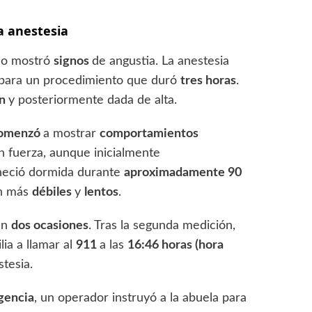
la anestesia
no mostró
signos
de angustia. La anestesia
 para un procedimiento que duró
tres horas
.
ón
y posteriormente dada de alta.
omenzó
a mostrar
comportamientos
n fuerza, aunque inicialmente
neció dormida durante
aproximadamente 90
on más
débiles
y
lentos
.
en
dos ocasiones
. Tras la segunda medición,
ilia a llamar al
911
a las
16:46 horas (hora
tesia.
gencia
, un operador instruyó a la abuela para