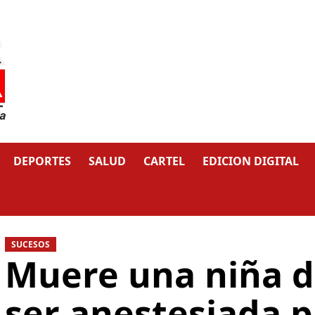
DEPORTES
SALUD
CARTEL
EDICION DIGITAL
SUCESOS
Muere una niña d
ser anestesiada 