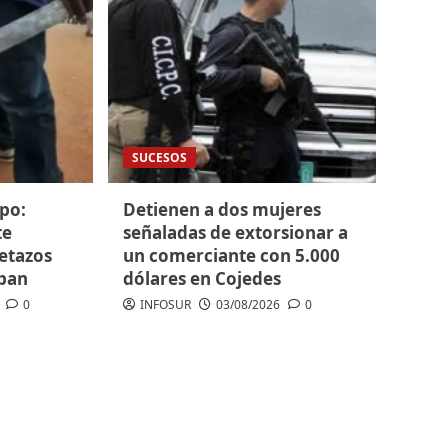
SUCESOS
po:
Detienen a dos mujeres
te
señaladas de extorsionar a
etazos
un comerciante con 5.000
ban
dólares en Cojedes
0
INFOSUR
03/08/2026
0