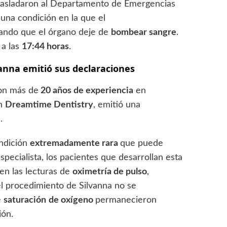
 trasladaron al Departamento de Emergencias
 una condición en la que el
cando que el órgano deje de
bombear sangre
.
 a las
17:44 horas
.
vanna emitió sus declaraciones
con más de
20 años de experiencia
en
en
Dreamtime Dentistry
, emitió una
.
ndición
extremadamente rara
que puede
specialista, los pacientes que desarrollan esta
en las lecturas de
oximetría de pulso
,
l procedimiento de Silvanna no se
e
saturación
de oxígeno
permanecieron
ión.