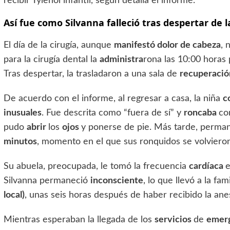
recibir Tylenol infantil, según detalla el informe.
Así fue como Silvanna falleció tras despertar de 
El día de la cirugía, aunque
manifestó dolor de cabeza
, 
para la cirugía dental la
administra
rona las 10:00 horas
Tras despertar, la trasladaron a una sala de
recuperaci
De acuerdo con el informe, al regresar a casa, la niña
c
inusuales
. Fue descrita como “fuera de sí” y
roncaba
co
pudo
abrir
los
ojos
y ponerse de pie. Más tarde, perma
minutos
, momento en el que sus ronquidos se volvier
Su abuela, preocupada, le tomó la frecuencia
cardíaca
Silvanna permaneció
inconsciente
, lo que llevó a la fam
local)
, unas seis horas después de haber recibido la anes
Mientras esperaban la llegada de los
servicios
de
emer