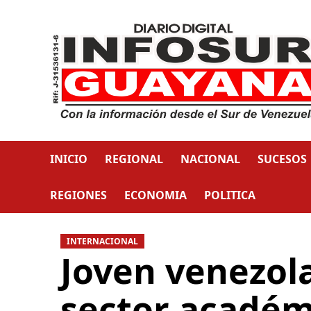
INICIO
REGIONAL
NACIONAL
SUCESOS
REGIONES
ECONOMIA
POLITICA
INTERNACIONAL
Joven venezol
sector académ