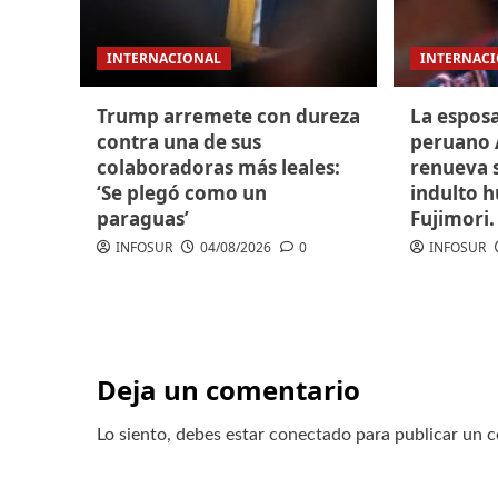
INTERNACIONAL
INTERNAC
Trump arremete con dureza
La espos
contra una de sus
peruano 
colaboradoras más leales:
renueva s
‘Se plegó como un
indulto 
paraguas’
Fujimori.
INFOSUR
04/08/2026
0
INFOSUR
Deja un comentario
Lo siento, debes estar
conectado
para publicar un 