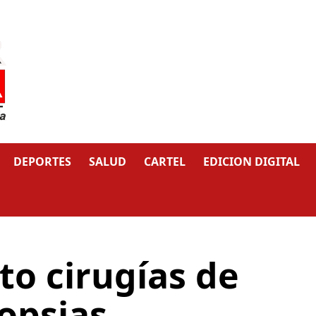
DEPORTES
SALUD
CARTEL
EDICION DIGITAL
ito cirugías de
iopsias