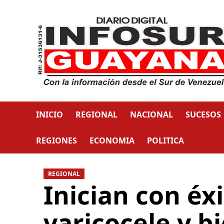
INICIO
REGIONAL
NACIONAL
SUCESOS
REGIONES
ECONOMIA
POLITICA
REGIONAL
Inician con éx
varicocele y b