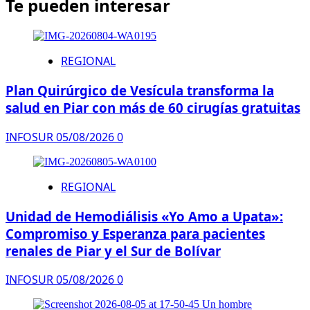
Te pueden interesar
REGIONAL
Plan Quirúrgico de Vesícula transforma la
salud en Piar con más de 60 cirugías gratuitas
INFOSUR
05/08/2026
0
REGIONAL
Unidad de Hemodiálisis «Yo Amo a Upata»:
Compromiso y Esperanza para pacientes
renales de Piar y el Sur de Bolívar
INFOSUR
05/08/2026
0