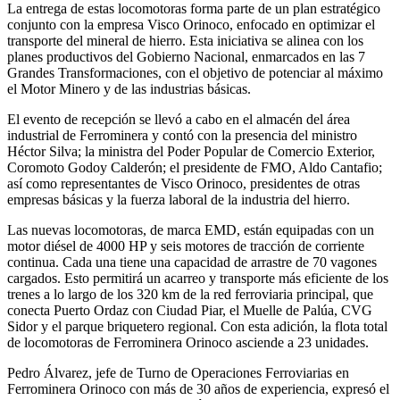
La entrega de estas locomotoras forma parte de un plan estratégico
conjunto con la empresa Visco Orinoco, enfocado en optimizar el
transporte del mineral de hierro. Esta iniciativa se alinea con los
planes productivos del Gobierno Nacional, enmarcados en las 7
Grandes Transformaciones, con el objetivo de potenciar al máximo
el Motor Minero y de las industrias básicas.
El evento de recepción se llevó a cabo en el almacén del área
industrial de Ferrominera y contó con la presencia del ministro
Héctor Silva; la ministra del Poder Popular de Comercio Exterior,
Coromoto Godoy Calderón; el presidente de FMO, Aldo Cantafio;
así como representantes de Visco Orinoco, presidentes de otras
empresas básicas y la fuerza laboral de la industria del hierro.
Las nuevas locomotoras, de marca EMD, están equipadas con un
motor diésel de 4000 HP y seis motores de tracción de corriente
continua. Cada una tiene una capacidad de arrastre de 70 vagones
cargados. Esto permitirá un acarreo y transporte más eficiente de los
trenes a lo largo de los 320 km de la red ferroviaria principal, que
conecta Puerto Ordaz con Ciudad Piar, el Muelle de Palúa, CVG
Sidor y el parque briquetero regional. Con esta adición, la flota total
de locomotoras de Ferrominera Orinoco asciende a 23 unidades.
Pedro Álvarez, jefe de Turno de Operaciones Ferroviarias en
Ferrominera Orinoco con más de 30 años de experiencia, expresó el