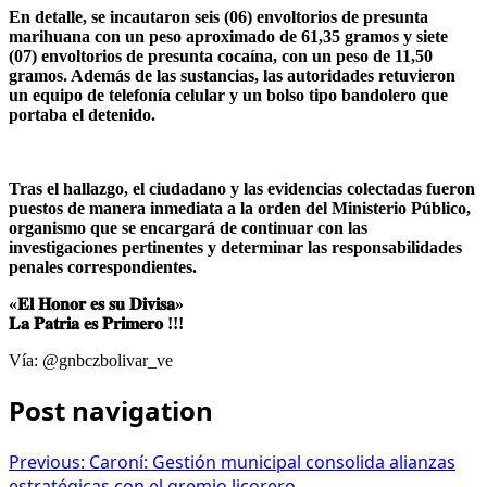
​En detalle, se incautaron seis (06) envoltorios de presunta
marihuana con un peso aproximado de 61,35 gramos y siete
(07) envoltorios de presunta cocaína, con un peso de 11,50
gramos. Además de las sustancias, las autoridades retuvieron
un equipo de telefonía celular y un bolso tipo bandolero que
portaba el detenido.
​Tras el hallazgo, el ciudadano y las evidencias colectadas fueron
puestos de manera inmediata a la orden del Ministerio Público,
organismo que se encargará de continuar con las
investigaciones pertinentes y determinar las responsabilidades
penales correspondientes.
«𝐄𝐥 𝐇𝐨𝐧𝐨𝐫 𝐞𝐬 𝐬𝐮 𝐃𝐢𝐯𝐢𝐬𝐚»
𝐋𝐚 𝐏𝐚𝐭𝐫𝐢𝐚 𝐞𝐬 𝐏𝐫𝐢𝐦𝐞𝐫𝐨 !!!
Vía: @gnbczbolivar_ve
Post navigation
Previous:
Caroní: Gestión municipal consolida alianzas
estratégicas con el gremio licorero