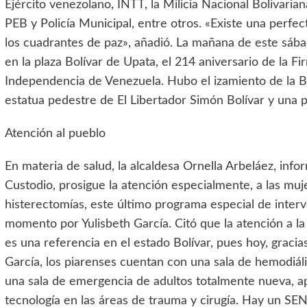
Ejército venezolano, INTT, la Milicia Nacional Bolivari
PEB y Policía Municipal, entre otros. «Existe una perfect
los cuadrantes de paz», añadió. La mañana de este sáb
en la plaza Bolívar de Upata, el 214 aniversario de la Fi
Independencia de Venezuela. Hubo el izamiento de la Ba
estatua pedestre de El Libertador Simón Bolívar y una par
Atención al pueblo
En materia de salud, la alcaldesa Ornella Arbeláez, info
Custodio, prosigue la atención especialmente, a las muje
histerectomías, este último programa especial de interv
momento por Yulisbeth García. Citó que la atención a la
es una referencia en el estado Bolívar, pues hoy, gracia
García, los piarenses cuentan con una sala de hemodiális
una sala de emergencia de adultos totalmente nueva, 
tecnología en las áreas de trauma y cirugía. Hay un SE