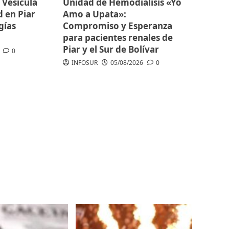
 Vesícula
Unidad de Hemodiálisis «Yo
d en Piar
Amo a Upata»:
gías
Compromiso y Esperanza
para pacientes renales de
Piar y el Sur de Bolívar
0
INFOSUR
05/08/2026
0