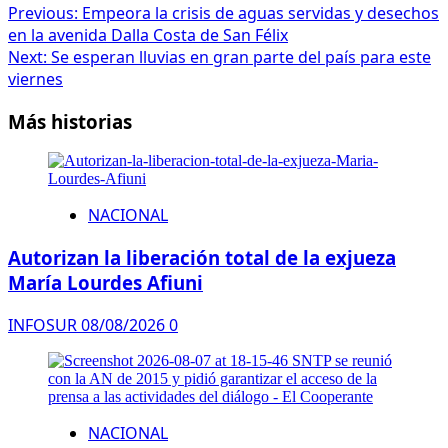
Post
Previous:
Empeora la crisis de aguas servidas y desechos
en la avenida Dalla Costa de San Félix
navigation
Next:
Se esperan lluvias en gran parte del país para este
viernes
Más historias
NACIONAL
Autorizan la liberación total de la exjueza
María Lourdes Afiuni
INFOSUR
08/08/2026
0
NACIONAL