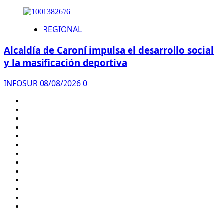
REGIONAL
Alcaldía de Caroní impulsa el desarrollo social
y la masificación deportiva
INFOSUR
08/08/2026
0
INICIO
REGIONAL
NACIONAL
SUCESOS
DEPORTES
SALUD
CARTEL
EDICION
DIGITAL
ENTRETENIMIENTO
INTERNACIONAL
REGIONES
ECONOMIA
POLITICA