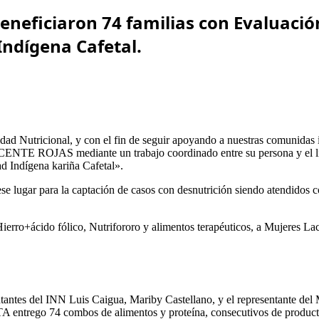
beneficiaron 74 familias con Evaluació
Indígena Cafetal.
 Nutricional, y con el fin de seguir apoyando a nuestras comunidas
VICENTE ROJAS mediante un trabajo coordinado entre su persona y el li
d Indígena kariña Cafetal».
e lugar para la captación de casos con desnutrición siendo atendidos c
erro+ácido fólico, Nutrifororo y alimentos terapéuticos, a Mujeres Lac
entantes del INN Luis Caigua, Mariby Castellano, y el representante d
rego 74 combos de alimentos y proteína, consecutivos de productos b