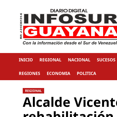
INICIO
REGIONAL
NACIONAL
SUCESOS
REGIONES
ECONOMIA
POLITICA
REGIONAL
Alcalde Vicent
rehabilitación