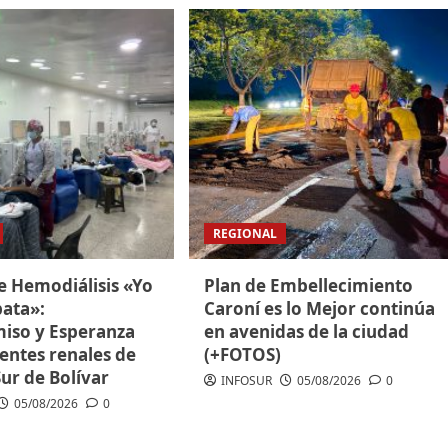
REGIONAL
e Hemodiálisis «Yo
Plan de Embellecimiento
ata»:
Caroní es lo Mejor continúa
so y Esperanza
en avenidas de la ciudad
entes renales de
(+FOTOS)
Sur de Bolívar
INFOSUR
05/08/2026
0
05/08/2026
0