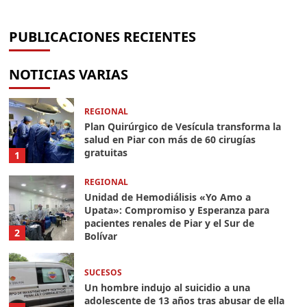
salud en Piar con más de 60 cirugías
Compromiso y Esperanza para pacientes
Un hombre indujo al suicidio a una
Inicio del año escolar 2026-2027 está
Figuera para continuar el diálogo con el
gratuitas
renales de Piar y el Sur de Bolívar
adolescente de 13 años tras abusar de ella
programado para el 14 de septiembre
Gobierno encargado
PUBLICACIONES RECIENTES
INFOSUR
INFOSUR
INFOSUR
INFOSUR
INFOSUR
05/08/2026
05/08/2026
05/08/2026
05/08/2026
05/08/2026
0
0
0
0
0
NOTICIAS VARIAS
REGIONAL
Plan Quirúrgico de Vesícula transforma la
salud en Piar con más de 60 cirugías
gratuitas
1
REGIONAL
Unidad de Hemodiálisis «Yo Amo a
Upata»: Compromiso y Esperanza para
pacientes renales de Piar y el Sur de
2
Bolívar
SUCESOS
Un hombre indujo al suicidio a una
adolescente de 13 años tras abusar de ella