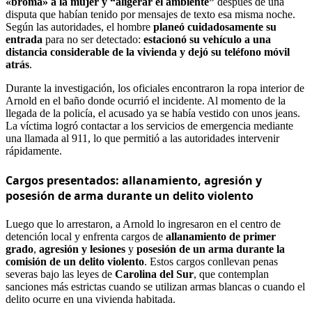
«broma» a la mujer y “aligerar el ambiente”
después de una
disputa que habían tenido por mensajes de texto esa misma noche.
Según las autoridades, el hombre
planeó cuidadosamente su
entrada
para no ser detectado:
estacionó su vehículo a una
distancia considerable de la vivienda y dejó su teléfono móvil
atrás
.
Durante la investigación, los oficiales encontraron la ropa interior de
Arnold en el baño donde ocurrió el incidente. Al momento de la
llegada de la policía, el acusado ya se había vestido con unos jeans.
La víctima logró contactar a los servicios de emergencia mediante
una llamada al 911, lo que permitió a las autoridades intervenir
rápidamente.
Cargos presentados: allanamiento, agresión y
posesión de arma durante un delito violento
Luego que lo arrestaron, a Arnold lo ingresaron en el centro de
detención local y enfrenta cargos de
allanamiento de primer
grado
,
agresión y lesiones
y
posesión de un arma durante la
comisión de un delito violento
. Estos cargos conllevan penas
severas bajo las leyes de
Carolina del Sur
, que contemplan
sanciones más estrictas cuando se utilizan armas blancas o cuando el
delito ocurre en una vivienda habitada.