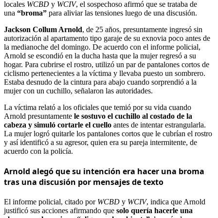
locales
WCBD
y
WCIV
, el sospechoso afirmó que se trataba de
una
“broma”
para aliviar las tensiones luego de una discusión.
Jackson Collum Arnold
, de 25 años, presuntamente ingresó sin
autorización al apartamento tipo garaje de su exnovia poco antes de
la medianoche del domingo. De acuerdo con el informe policial,
Arnold se escondió en la ducha hasta que la mujer regresó a su
hogar. Para cubrirse el rostro, utilizó un par de pantalones cortos de
ciclismo pertenecientes a la víctima y llevaba puesto un sombrero.
Estaba desnudo de la cintura para abajo cuando sorprendió a la
mujer con un cuchillo, señalaron las autoridades.
La víctima relató a los oficiales que temió por su vida cuando
Arnold presuntamente
le sostuvo el cuchillo al costado de la
cabeza y simuló cortarle el cuello
antes de intentar estrangularla.
La mujer logró quitarle los pantalones cortos que le cubrían el rostro
y así identificó a su agresor, quien era su pareja intermitente, de
acuerdo con la policía.
Arnold alegó que su intención era hacer una broma
tras una discusión por mensajes de texto
El informe policial, citado por
WCBD
y
WCIV
, indica que Arnold
justificó sus acciones afirmando que
solo quería hacerle una