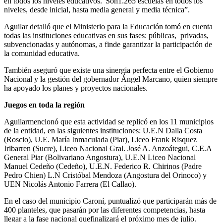
en todos los niveles educativos.“Son1.265 escuelas en todos los
niveles, desde inicial, hasta media general y media técnica”.
Aguilar detalló que el Ministerio para la Educación tomó en cuenta
todas las instituciones educativas en sus fases: públicas, privadas,
subvencionadas y autónomas, a finde garantizar la participación de
la comunidad educativa.
También aseguró que existe una sinergia perfecta entre el Gobierno
Nacional y la gestión del gobernador Ángel Marcano, quien siempre
ha apoyado los planes y proyectos nacionales.
Juegos en toda la región
Aguilarmencionó que esta actividad se replicó en los 11 municipios
de la entidad, en las siguientes instituciones: U.E.N Dalla Costa
(Roscio), U.E. María Inmaculada (Piar), Liceo Frank Risquez
Iribarren (Sucre), Liceo Nacional Gral. José A. Anzoátegui, C.E.A
General Piar (Bolivariano Angostura), U.E.N Liceo Nacional
Manuel Cedeño (Cedeño), U.E.N. Federico R. Chirinos (Padre
Pedro Chien) L.N Cristóbal Mendoza (Angostura del Orinoco) y
UEN Nicolás Antonio Farrera (El Callao).
En el caso del municipio Caroní, puntualizó que participarán más de
400 planteles, que pasarán por las diferentes competencias, hasta
llegar a la fase nacional quefinalizará el próximo mes de julio.