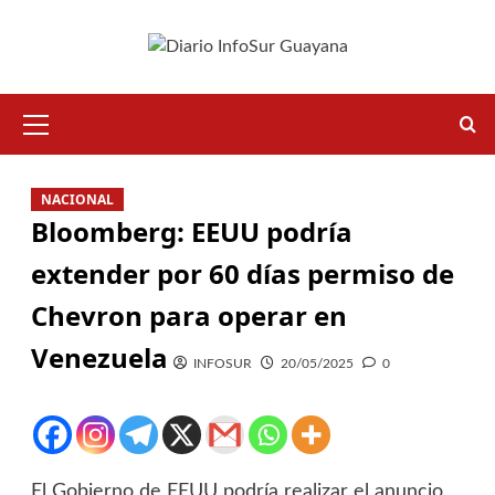
Saltar
al
contenido
Menú
principal
NACIONAL
Bloomberg: EEUU podría
extender por 60 días permiso de
Chevron para operar en
Venezuela
INFOSUR
20/05/2025
0
El Gobierno de EEUU podría realizar el anuncio