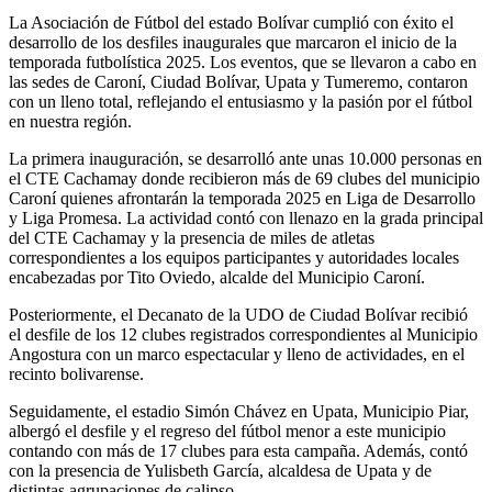
La Asociación de Fútbol del estado Bolívar cumplió con éxito el
desarrollo de los desfiles inaugurales que marcaron el inicio de la
temporada futbolística 2025. Los eventos, que se llevaron a cabo en
las sedes de Caroní, Ciudad Bolívar, Upata y Tumeremo, contaron
con un lleno total, reflejando el entusiasmo y la pasión por el fútbol
en nuestra región.
La primera inauguración, se desarrolló ante unas 10.000 personas en
el CTE Cachamay donde recibieron más de 69 clubes del municipio
Caroní quienes afrontarán la temporada 2025 en Liga de Desarrollo
y Liga Promesa. La actividad contó con llenazo en la grada principal
del CTE Cachamay y la presencia de miles de atletas
correspondientes a los equipos participantes y autoridades locales
encabezadas por Tito Oviedo, alcalde del Municipio Caroní.
Posteriormente, el Decanato de la UDO de Ciudad Bolívar recibió
el desfile de los 12 clubes registrados correspondientes al Municipio
Angostura con un marco espectacular y lleno de actividades, en el
recinto bolivarense.
Seguidamente, el estadio Simón Chávez en Upata, Municipio Piar,
albergó el desfile y el regreso del fútbol menor a este municipio
contando con más de 17 clubes para esta campaña. Además, contó
con la presencia de Yulisbeth García, alcaldesa de Upata y de
distintas agrupaciones de calipso.