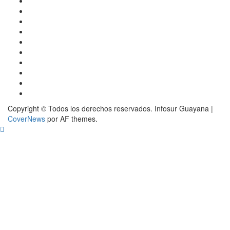
SUCESOS
DEPORTES
SALUD
CARTEL
EDICION
DIGITAL
ENTRETENIMIENTO
INTERNACIONAL
REGIONES
ECONOMIA
POLITICA
Copyright © Todos los derechos reservados. Infosur Guayana
|
CoverNews
por AF themes.