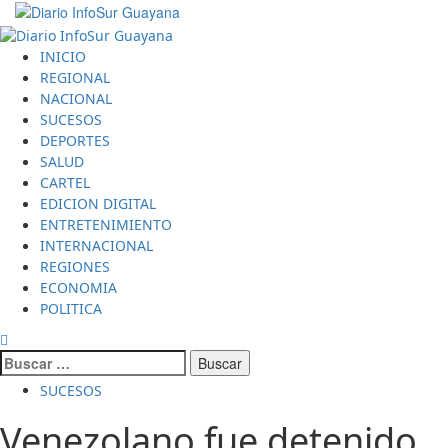
Saltar
al
Menú
contenido
principal
INICIO
REGIONAL
NACIONAL
SUCESOS
DEPORTES
SALUD
CARTEL
EDICION DIGITAL
ENTRETENIMIENTO
INTERNACIONAL
REGIONES
ECONOMIA
POLITICA
Buscar:
SUCESOS
Venezolano fue detenido