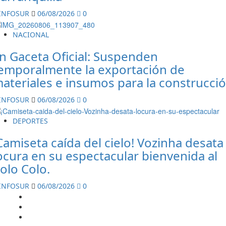
INFOSUR
06/08/2026
0
NACIONAL
n Gaceta Oficial: Suspenden
emporalmente la exportación de
ateriales e insumos para la construcci
INFOSUR
06/08/2026
0
DEPORTES
Camiseta caída del cielo! Vozinha desata
ocura en su espectacular bienvenida al
olo Colo.
INFOSUR
06/08/2026
0
INICIO
REGIONAL
NACIONAL