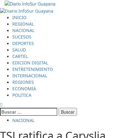
Saltar
al
Menú
contenido
principal
INICIO
REGIONAL
NACIONAL
SUCESOS
DEPORTES
SALUD
CARTEL
EDICION DIGITAL
ENTRETENIMIENTO
INTERNACIONAL
REGIONES
ECONOMIA
POLITICA
Buscar:
NACIONAL
TSJ ratifica a Caryslia