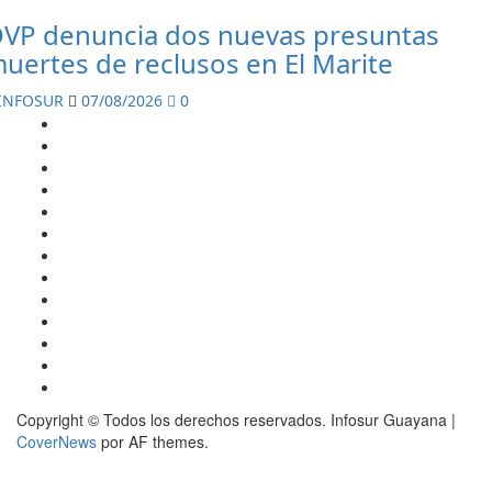
VP denuncia dos nuevas presuntas
uertes de reclusos en El Marite
INFOSUR
07/08/2026
0
INICIO
REGIONAL
NACIONAL
SUCESOS
DEPORTES
SALUD
CARTEL
EDICION
DIGITAL
ENTRETENIMIENTO
INTERNACIONAL
REGIONES
ECONOMIA
POLITICA
Copyright © Todos los derechos reservados. Infosur Guayana
|
CoverNews
por AF themes.