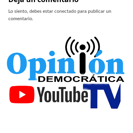
Lo siento, debes estar
conectado
para publicar un
comentario.