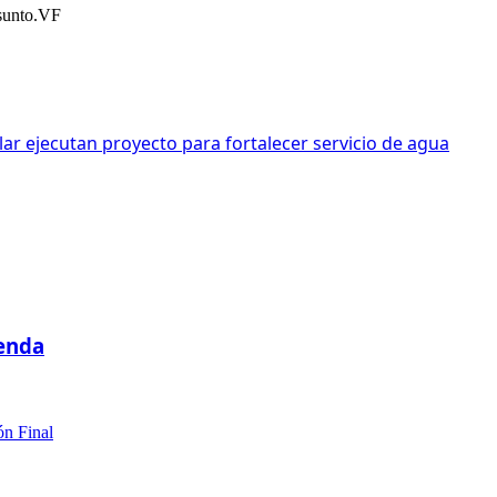
asunto.VF
ar ejecutan proyecto para fortalecer servicio de agua
ienda