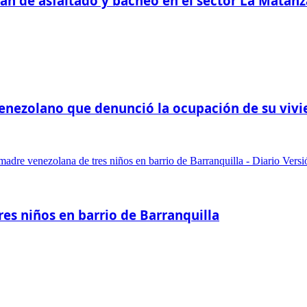
plan de asfaltado y bacheo en el sector La Mata
-venezolano que denunció la ocupación de su viv
res niños en barrio de Barranquilla