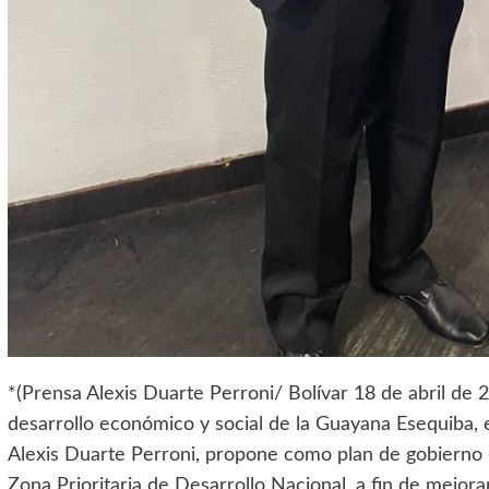
*(Prensa Alexis Duarte Perroni/ Bolívar 18 de abril de 
desarrollo económico y social de la Guayana Esequiba, e
Alexis Duarte Perroni, propone como plan de gobierno
Zona Prioritaria de Desarrollo Nacional, a fin de mejorar