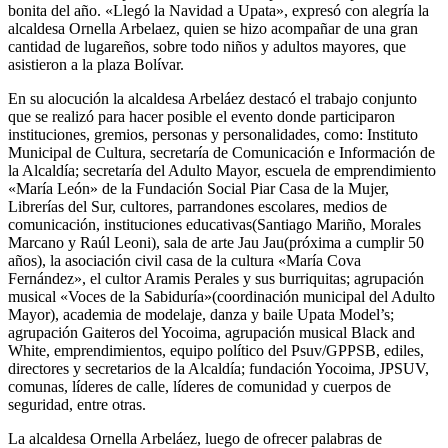
bonita del año. «Llegó la Navidad a Upata», expresó con alegría la
alcaldesa Ornella Arbelaez, quien se hizo acompañar de una gran
cantidad de lugareños, sobre todo niños y adultos mayores, que
asistieron a la plaza Bolívar.
En su alocución la alcaldesa Arbeláez destacó el trabajo conjunto
que se realizó para hacer posible el evento donde participaron
instituciones, gremios, personas y personalidades, como: Instituto
Municipal de Cultura, secretaría de Comunicación e Información de
la Alcaldía; secretaría del Adulto Mayor, escuela de emprendimiento
«María León» de la Fundación Social Piar Casa de la Mujer,
Librerías del Sur, cultores, parrandones escolares, medios de
comunicación, instituciones educativas(Santiago Mariño, Morales
Marcano y Raúl Leoni), sala de arte Jau Jau(próxima a cumplir 50
años), la asociación civil casa de la cultura «María Cova
Fernández», el cultor Aramis Perales y sus burriquitas; agrupación
musical «Voces de la Sabiduría»(coordinación municipal del Adulto
Mayor), academia de modelaje, danza y baile Upata Model’s;
agrupación Gaiteros del Yocoima, agrupación musical Black and
White, emprendimientos, equipo político del Psuv/GPPSB, ediles,
directores y secretarios de la Alcaldía; fundación Yocoima, JPSUV,
comunas, líderes de calle, líderes de comunidad y cuerpos de
seguridad, entre otras.
La alcaldesa Ornella Arbeláez, luego de ofrecer palabras de