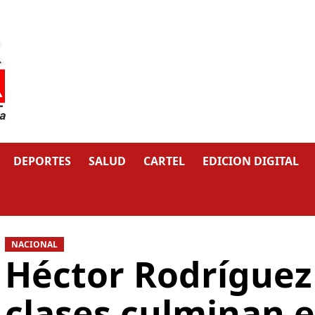
DEPORTES
SALUD
CARTEL
EDICION DIGITAL
NACIONAL
Héctor Rodríguez 
clases culminan el