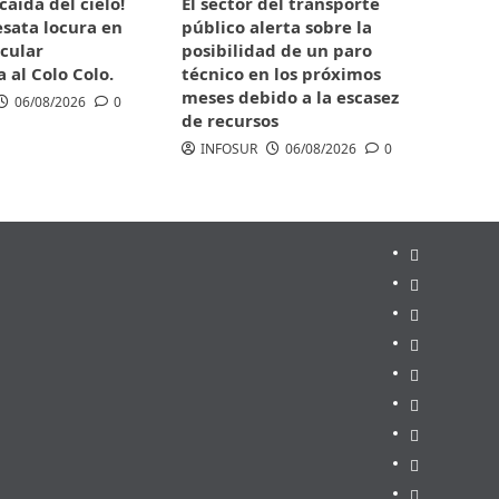
caída del cielo!
El sector del transporte
sata locura en
público alerta sobre la
cular
posibilidad de un paro
 al Colo Colo.
técnico en los próximos
meses debido a la escasez
06/08/2026
0
de recursos
INFOSUR
06/08/2026
0