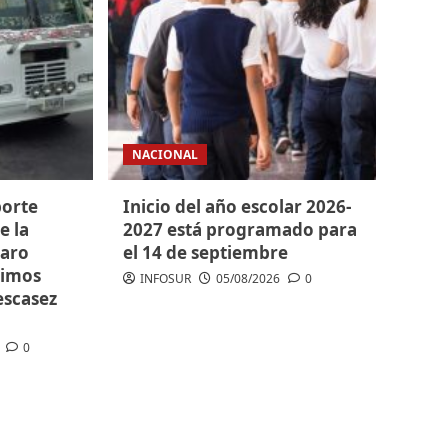
NACIONAL
porte
Inicio del año escolar 2026-
e la
2027 está programado para
paro
el 14 de septiembre
ximos
INFOSUR
05/08/2026
0
escasez
0