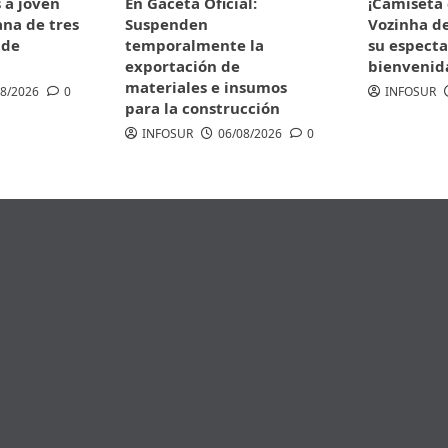
s a joven
En Gaceta Oficial:
¡Camiseta 
na de tres
Suspenden
Vozinha de
 de
temporalmente la
su especta
exportación de
bienvenida
materiales e insumos
08/2026
0
INFOSUR
para la construcción
INFOSUR
06/08/2026
0