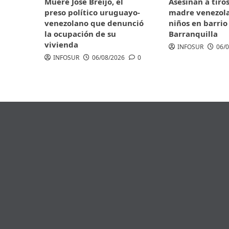
Muere José Breijo, el
Asesinan a tiro
preso político uruguayo-
madre venezola
venezolano que denunció
niños en barrio
la ocupación de su
Barranquilla
vivienda
INFOSUR
06/
INFOSUR
06/08/2026
0