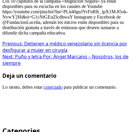
Los 10 capítulos de la campaña «Migración Segura» ya están
disponibles para su escucha en los canales de Youtube
https://youtube.com/playlist?list=PLii40guJYvFnRK_tpX1M-85ok-
NvwY2Hi&si=G1cNtGEuZlcdhwaY Instagram y Facebook de
@FundacionLucelia, además los micros están disponibles para su
distribución gratuita a través de emisoras que deseen sumarse a
difundir dicha campaña educativa.
Post
Previous:
Detienen a médico venezolano sin licencia por
desfigurar a mujer en cirugía
navigation
Next:
Puño y letra Por: Ángel Marcano – Nosotros, los de
siempre
Deja un comentario
Lo siento, debes estar
conectado
para publicar un comentario.
Categories