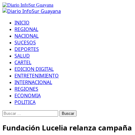
Saltar
al
Menú
contenido
principal
INICIO
REGIONAL
NACIONAL
SUCESOS
DEPORTES
SALUD
CARTEL
EDICION DIGITAL
ENTRETENIMIENTO
INTERNACIONAL
REGIONES
ECONOMIA
POLITICA
Buscar:
Fundación Lucelia relanza campaña