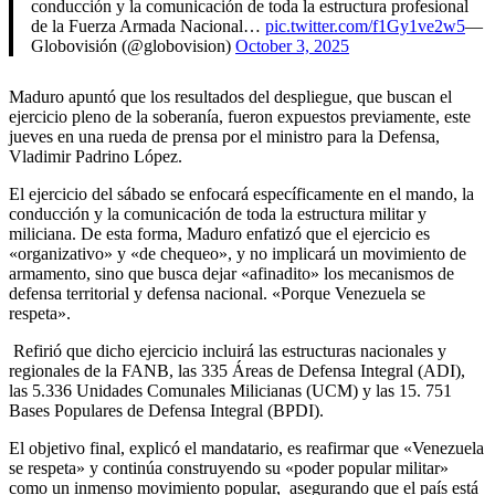
conducción y la comunicación de toda la estructura profesional
de la Fuerza Armada Nacional…
pic.twitter.com/f1Gy1ve2w5
—
Globovisión (@globovision)
October 3, 2025
Maduro apuntó que los resultados del despliegue, que buscan el
ejercicio pleno de la soberanía, fueron expuestos previamente, este
jueves en una rueda de prensa por el ministro para la Defensa,
Vladimir Padrino López.
El ejercicio del sábado se enfocará específicamente en el mando, la
conducción y la comunicación de toda la estructura militar y
miliciana. De esta forma, Maduro enfatizó que el ejercicio es
«organizativo» y «de chequeo», y no implicará un movimiento de
armamento, sino que busca dejar «afinadito» los mecanismos de
defensa territorial y defensa nacional. «Porque Venezuela se
respeta».
Refirió que dicho ejercicio incluirá las estructuras nacionales y
regionales de la FANB, las 335 Áreas de Defensa Integral (ADI),
las 5.336 Unidades Comunales Milicianas (UCM) y las 15. 751
Bases Populares de Defensa Integral (BPDI).
El objetivo final, explicó el mandatario, es reafirmar que «Venezuela
se respeta» y continúa construyendo su «poder popular militar»
como un inmenso movimiento popular, asegurando que el país está