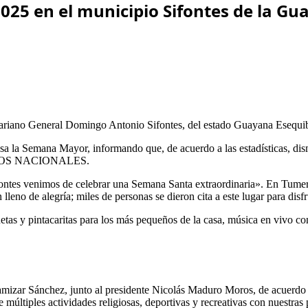
025 en el municipio Sifontes de la G
ivariano General Domingo Antonio Sifontes, del estado Guayana Esequi
sa la Semana Mayor, informando que, de acuerdo a las estadísticas, dis
BEROS NACIONALES.
fontes venimos de celebrar una Semana Santa extraordinaria». En Tumere
lleno de alegría; miles de personas se dieron cita a este lugar para dis
uetas y pintacaritas para los más pequeños de la casa, música en vivo c
lamizar Sánchez, junto al presidente Nicolás Maduro Moros, de acuerdo a
últiples actividades religiosas, deportivas y recreativas con nuestras p