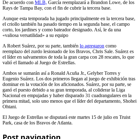
De acuerdo con
MLB,
García reemplazará a Brandon Lowe, de los
Rays de Tampa Bay, con el fin de cubrir la tercera base.
Aunque esta temporada ha jugado principalmente en la tercera base,
el criollo también ha pasado tiempo en la segunda base, el campo
corto, los jardines y como bateador designado. Así, le da una
«valiosa versatilidad» a su equipo
A Robert Suárez, por su parte, también
lo agregaron
como
reemplazo del zurdo lesionado de los Bravos, Chris Sale. Suárez es
el líder en salvamentos de toda la gran carpa con 28 rescates, lo que
valió el llamado al Juego de Estrellas.
Ambos se sumarán así a Ronald Acuña Jr., Gelyber Torres y
Eugenio Suárez. Los dos primeros llegan al juego de exhibición tras
dominar en la votación de los aficionados. Suárez, por su parte, se
ganó el puesto debido a su gran temporada, al coliderar la Liga
Nacional en empujadas y haber disparado 31 cuadrangulares en la
primera mitad, solo uno menos que el líder del departamento, Shohei
Ohtani.
El Juego de Estrellas se disputará este martes 15 de julio en Truist
Park, casa de los Bravos de Atlanta.
Post navigation