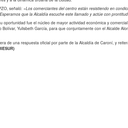
PZO, señaló:
«Los comerciantes del centro están resistiendo en condici
l. Esperamos que la Alcaldía escuche este llamado y actúe con prontitud
u oportunidad fue el núcleo de mayor actividad económica y comercial 
 Bolívar, Yulisbeth García, para que conjuntamente con el Alcalde Al
a de una respuesta oficial por parte de la Alcaldía de Caroní, y reite
BIESUR)
Básico gratuito
rigésimo Aniversario con oración y gratitud
REGIONAL
Fodela prepara demandas por
pagos irregulares a jubilados y
activos en las empresas básicas
de Guayana