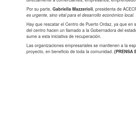
Por su parte,
Gabriella Mazzerioli
, presidenta de ACEC
es urgente, sino vital para el desarrollo económico loca
Hay que rescatar el Centro de Puerto Ordaz, ya que en s
del centro hacen un llamado a la Gobernadora del estado
sume a esta iniciativa de recuperación.
Las organizaciones empresariales se mantienen a la esper
proyecto, en beneficio de toda la comunidad.
(PRENSA 
Post
Previous:
Cámara de Comercio realizó taller GDS KIU 
Next:
Seminario Mayor Jesús Buen Pastor conmemoró T
navigation
Más historias
REGIONAL
Plan de Control Motorizado en
Upata se mantiene activo para
garantizar la seguridad de las
familias