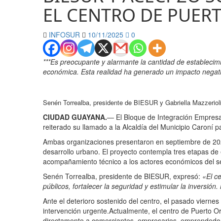
EL CENTRO DE PUER
INFOSUR
10/11/2025
0
***Es preocupante y alarmante la cantidad de estableci
económica. Esta realidad ha generado un impacto negativo
Senén Torrealba, presidente de BIESUR y Gabriella Mazzeriol
CIUDAD GUAYANA.
— El Bloque de Integración Empresa
reiterado su llamado a la Alcaldía del Municipio Caroní pa
Ambas organizaciones presentaron en septiembre de 2024 
desarrollo urbano. El proyecto contempla tres etapas de ej
acompañamiento técnico a los actores económicos del se
Senén Torrealba, presidente de BIESUR, expresó:
«El c
públicos, fortalecer la seguridad y estimular la inversió
Ante el deterioro sostenido del centro, el pasado viern
intervención urgente.Actualmente, el centro de Puerto 
directamente a comerciantes, empresarios, emprendedore