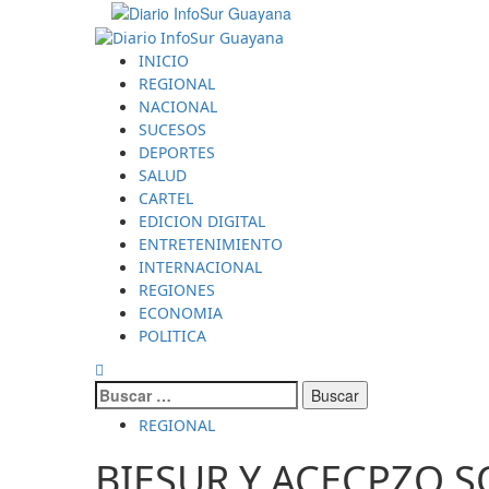
Saltar
al
Menú
contenido
principal
INICIO
REGIONAL
NACIONAL
SUCESOS
DEPORTES
SALUD
CARTEL
EDICION DIGITAL
ENTRETENIMIENTO
INTERNACIONAL
REGIONES
ECONOMIA
POLITICA
Buscar:
REGIONAL
BIESUR Y ACECPZO S