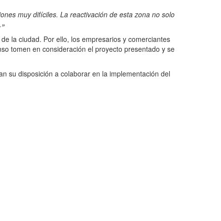
ones muy difíciles. La reactivación de esta zona no solo
.»
de la ciudad. Por ello, los empresarios y comerciantes
onso tomen en consideración el proyecto presentado y se
ran su disposición a colaborar en la implementación del
REGIONAL
Nutriendo con amor: El municipio
Piar celebra y protege la
Lactancia Materna
INFOSUR
07/08/2026
0