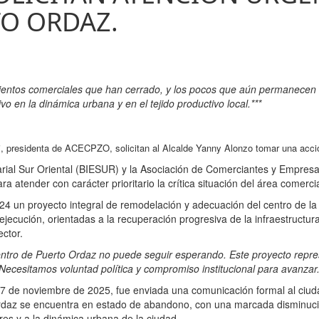
TO ORDAZ.
mientos comerciales que han cerrado, y los pocos que aún permanecen 
 en la dinámica urbana y en el tejido productivo local.***
i, presidenta de ACECPZO, solicitan al Alcalde Yanny Alonzo tomar una acció
rial Sur Oriental (BIESUR) y la Asociación de Comerciantes y Empre
ra atender con carácter prioritario la crítica situación del área comerc
un proyecto integral de remodelación y adecuación del centro de la c
ecución, orientadas a la recuperación progresiva de la infraestructura, 
ctor.
entro de Puerto Ordaz no puede seguir esperando. Este proyecto repre
n. Necesitamos voluntad política y compromiso institucional para avanzar
es 7 de noviembre de 2025, fue enviada una comunicación formal al ciud
Ordaz se encuentra en estado de abandono, con una marcada disminuci
s y a la dinámica urbana de la ciudad.