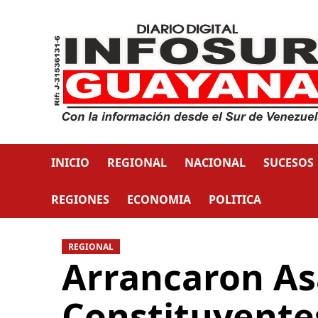
INICIO
REGIONAL
NACIONAL
SUCESOS
REGIONES
ECONOMIA
POLITICA
REGIONAL
Arrancaron A
Constituyentes