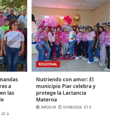
REGIONAL
emandas
Nutriendo con amor: El
res a
municipio Piar celebra y
 en las
protege la Lactancia
de
Materna
INFOSUR
07/08/2026
0
0