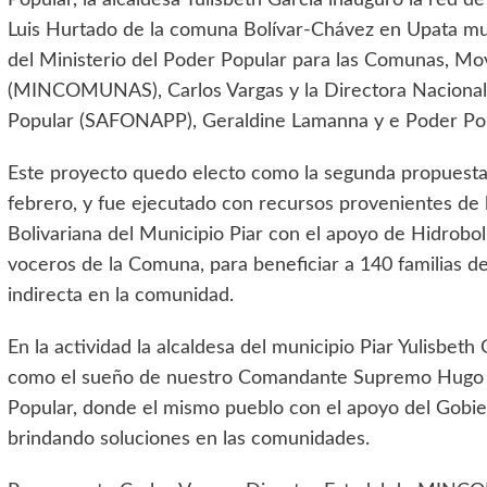
Popular, la alcaldesa Yulisbeth García inauguró la red 
Luis Hurtado de la comuna Bolívar-Chávez en Upata mun
del Ministerio del Poder Popular para las Comunas, Mov
(MINCOMUNAS), Carlos Vargas y la Directora Nacional 
Popular (SAFONAPP), Geraldine Lamanna y e Poder Pop
Este proyecto quedo electo como la segunda propuesta 
febrero, y fue ejecutado con recursos provenientes de lo
Bolivariana del Municipio Piar con el apoyo de Hidrobo
voceros de la Comuna, para beneficiar a 140 familias d
indirecta en la comunidad.
En la actividad la alcaldesa del municipio Piar Yulisbet
como el sueño de nuestro Comandante Supremo Hugo Ch
Popular, donde el mismo pueblo con el apoyo del Gobier
brindando soluciones en las comunidades.