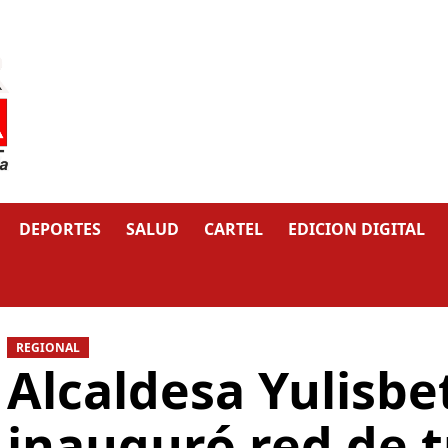
DEPORTES
SALUD
CARTEL
EDICION DIGITAL
REGIONAL
Alcaldesa Yulisbe
inauguró red de t