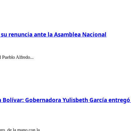
n su renuncia ante la Asamblea Nacional
l Pueblo Alfredo...
 Bolívar: Gobernadora Yulisbeth García entreg
ro, de la mano con la...