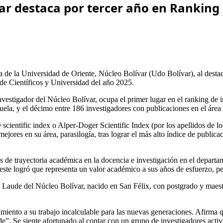
ar destaca por tercer año en Ranking 
 de la Universidad de Oriente, Núcleo Bolívar (Udo Bolívar), al desta
de Científicos y Universidad del año 2025.
 investigador del Núcleo Bolívar, ocupa el primer lugar en el ranking d
uela, y el décimo entre 186 investigadores con publicaciones en el área 
 scientific index o Alper-Doger Scientific Index (por los apellidos de l
jores en su área, parasilogía, tras lograr el más alto índice de publica
ños de trayectoria académica en la docencia e investigación en el depar
r este logró que representa un valor académico a sus años de esfuerzo, p
aude del Núcleo Bolívar, nacido en San Félix, con postgrado y maestría
miento a su trabajo incalculable para las nuevas generaciones. Afirma 
nde”. Se siente afortunado al contar con un grupo de investigadores act