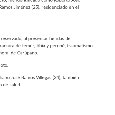
pacto, fue identificado como Roberto José
 Ramos Jiménez (25), residenciado en el
 reservado, al presentar heridas de
ractura de fémur, tibia y peroné, traumatismo
eneral de Carúpano.
oto.
liano José Ramos Villegas (34), también
 de salud.