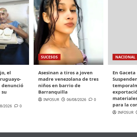
SUCESOS
NACIONAL
o, el
Asesinan a tiros a joven
En Gaceta 
uruguayo-
madre venezolana de tres
Suspende
e denunció
niños en barrio de
temporalm
 su
Barranquilla
exportaci
materiale
INFOSUR
06/08/2026
0
para la co
08/2026
0
INFOSUR